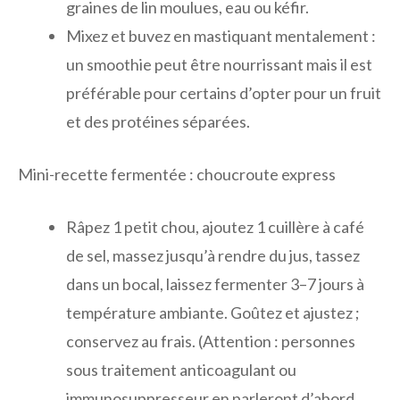
graines de lin moulues, eau ou kéfir.
Mixez et buvez en mastiquant mentalement :
un smoothie peut être nourrissant mais il est
préférable pour certains d’opter pour un fruit
et des protéines séparées.
Mini-recette fermentée : choucroute express
Râpez 1 petit chou, ajoutez 1 cuillère à café
de sel, massez jusqu’à rendre du jus, tassez
dans un bocal, laissez fermenter 3–7 jours à
température ambiante. Goûtez et ajustez ;
conservez au frais. (Attention : personnes
sous traitement anticoagulant ou
immunosuppresseur en parleront d’abord