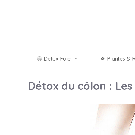
Aller
au
contenu
🍥 Detox Foie
🍀 Plantes & 
Détox du côlon : Les 