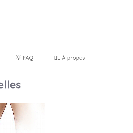
💡 FAQ
🙋‍♂️ À propos
elles